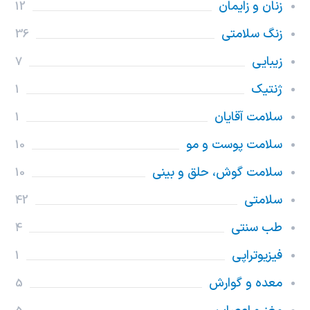
زنان و زایمان
12
زنگ سلامتی
36
زیبایی
7
ژنتیک
1
سلامت آقایان
1
سلامت پوست و مو
10
سلامت گوش، حلق و بینی
10
سلامتی
42
طب سنتی
4
فیزیوتراپی
1
معده و گوارش
5