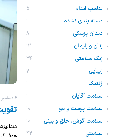
تناسب اندام
5
دسته بندی نشده
1
دندان پزشکی
8
زنان و زایمان
12
زنگ سلامتی
36
زیبایی
7
ژنتیک
1
سلامت آقایان
1
6 دسامبر 2025
تقویت
سلامت پوست و مو
10
سلامت گوش، حلق و بینی
10
دندانپزش
سلامتی
42
هدف گست