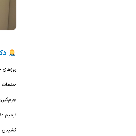
دکت
روزهای ح
خدمات قا
جرم‌گیری
ترمیم دن
کشیدن د