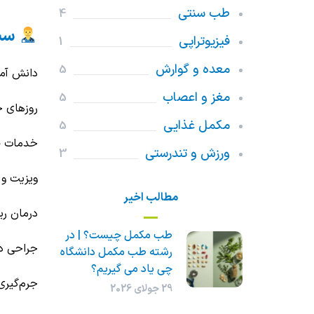
طب سنتی
4
سید
فیزیوتراپی
1
معده و گوارش
5
دانش آمو
مغز و اعصاب
5
روزهای ح
مکمل غذایی
5
خدمات قا
ورزش و تندرستی
3
ویزیت و
مطالب اخیر
درمان ر
طب مکمل چیست؟ | در
جراحی دن
رشته طب مکمل دانشگاه
چی یاد می گیریم؟
جرم‌گیری
29 جولای 2026