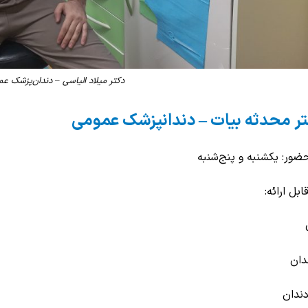
دکتر میلاد الیاسی – دندان‌پزشک ع
ر محدثه بیات – دندانپزشک عمومی
ضور: یکشنبه و پنج‌شنبه
بل ارائه:
دان
ندان