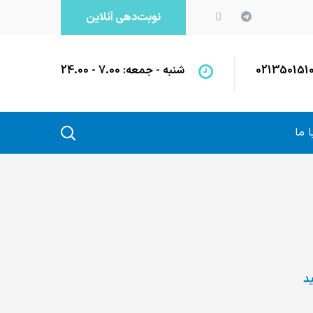
نوبت‌دهی آنلاین
021350151
شنبه - جمعه: 7.00 - 24.00
 ما
ید