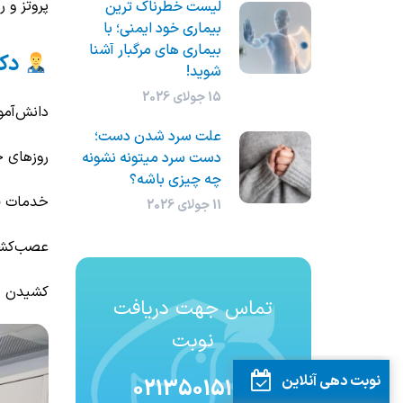
پروتز و 
لیست خطرناک ترین
بیماری خود ایمنی؛ با
بیماری های مرگبار آشنا
دکت
شوید!
15 جولای 2026
دانش‌آموخته
علت سرد شدن دست؛
روزهای ح
دست سرد میتونه نشونه
چه چیزی باشه؟
خدمات قا
11 جولای 2026
عصب‌کشی
کشیدن د
تماس جهت دریافت
نوبت
نوبت دهی آنلاین
02135015100