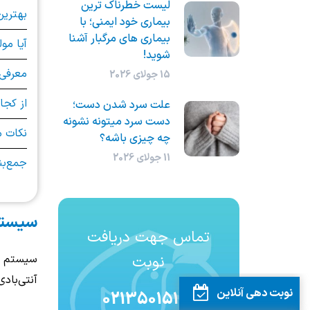
لیست خطرناک ترین
بهترین
بیماری خود ایمنی؛ با
بیماری های مرگبار آشنا
آیا مو
شوید!
معرفی 
15 جولای 2026
از کجا
علت سرد شدن دست؛
دست سرد میتونه نشونه
نکات 
چه چیزی باشه؟
11 جولای 2026
جمع‌ب
سیستم
تماس جهت دریافت
نوبت
سیستم ای
آنتی‌باد
نوبت دهی آنلاین
02135015100