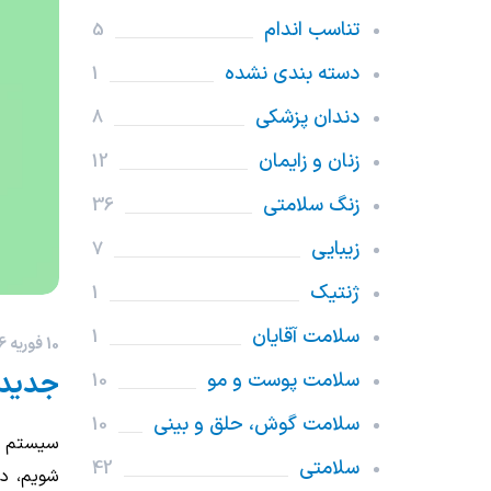
تناسب اندام
5
دسته بندی نشده
1
دندان پزشکی
8
زنان و زایمان
12
زنگ سلامتی
36
زیبایی
7
ژنتیک
1
سلامت آقایان
1
10 فوریه 2026
جدید:
سلامت پوست و مو
10
سلامت گوش، حلق و بینی
10
سیستم ای
سلامتی
42
شویم، در