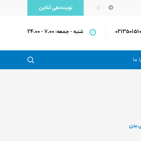
نوبت‌دهی آنلاین
021350151
شنبه - جمعه: 7.00 - 24.00
 ما
ی بدن