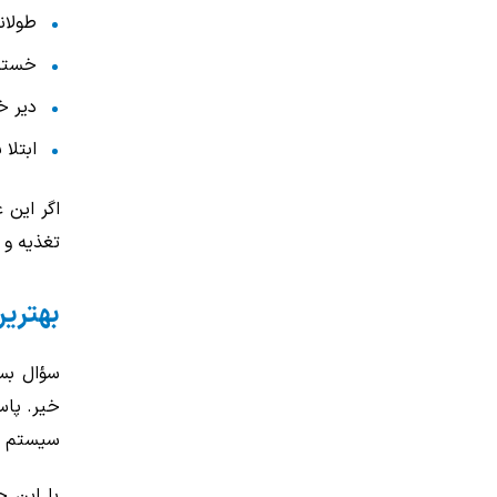
طولان
خستگی
دیر خ
ابتلا
اگر این 
تغذیه و 
بهتری
سؤال بسی
خیر. پاس
سیستم ای
با این ح