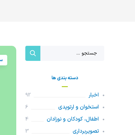
سل
دسته بندی ها
اخبار
92
استخوان و ارتوپدی
6
اطفال، کودکان و نوزادان
4
تصویربرداری
3