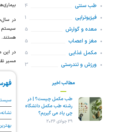
بیماری‌ه
طب سنتی
4
فیزیوتراپی
1
در سال‌
سیستم ای
معده و گوارش
5
هستند. ی
مغز و اعصاب
5
در این م
مکمل غذایی
5
مسیر نقش
ورزش و تندرستی
3
فهرس
مطالب اخیر
طب مکمل چیست؟ | در
سیستم 
رشته طب مکمل دانشگاه
نشانه
چی یاد می گیریم؟
29 جولای 2026
بهترین