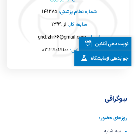
شماره نظام پزشکی:
141275
سابقه کار:
از 1399
ایمیل:
ghd.zhr66@gmail.com
نوبت دهی آنلاین
شماره تماس:
02135015100
جوابدهی آزمایشگاه
بیوگرافی
روزهای حضور:
سه شنبه