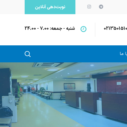
نوبت‌دهی آنلاین
021350151
شنبه - جمعه: 7.00 - 24.00
 ما